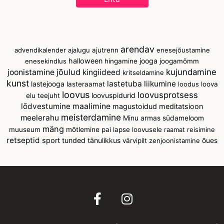
arendav
advendikalender
ajalugu
ajutrenn
enesejõustamine
halloween
jooga
enesekindlus
hingamine
joogamõmm
jõulud
kujundamine
joonistamine
kingiideed
kritseldamine
kunst
lastetuba
liikumine
lastejooga
lasteraamat
loodus
loova
loovus
loovusprotsess
loovuspidurid
elu teejuht
lõdvestumine
maalimine
magustoidud
meditatsioon
meisterdamine
meelerahu
Minu armas südameloom
mäng
muuseum
mõtlemine
pai lapse loovusele
raamat
reisimine
retseptid
sport
tunded
tänulikkus
värvipilt
zenjoonistamine
õues
F
I
a
n
c
s