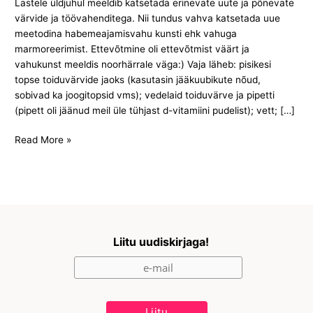
Lastele üldjuhul meeldib katsetada erinevate uute ja põnevate
värvide ja töövahenditega. Nii tundus vahva katsetada uue
meetodina habemeajamisvahu kunsti ehk vahuga
marmoreerimist. Ettevõtmine oli ettevõtmist väärt ja
vahukunst meeldis noorhärrale väga:) Vaja läheb: pisikesi
topse toiduvärvide jaoks (kasutasin jääkuubikute nõud,
sobivad ka joogitopsid vms); vedelaid toiduvärve ja pipetti
(pipett oli jäänud meil üle tühjast d-vitamiini pudelist); vett; […]
Read More »
Liitu uudiskirjaga!