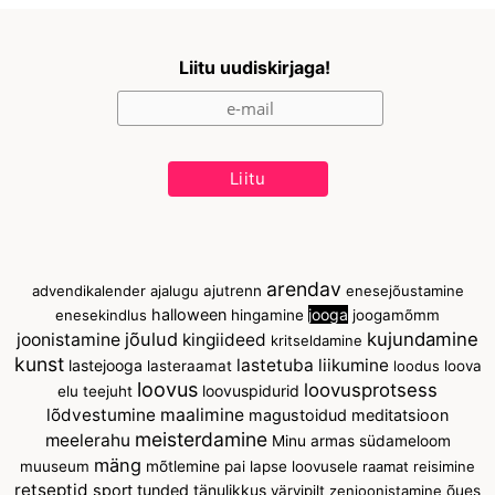
Liitu uudiskirjaga!
arendav
advendikalender
ajalugu
ajutrenn
enesejõustamine
halloween
jooga
enesekindlus
hingamine
joogamõmm
jõulud
kujundamine
joonistamine
kingiideed
kritseldamine
kunst
lastetuba
liikumine
lastejooga
lasteraamat
loodus
loova
loovus
loovusprotsess
loovuspidurid
elu teejuht
lõdvestumine
maalimine
magustoidud
meditatsioon
meisterdamine
meelerahu
Minu armas südameloom
mäng
muuseum
mõtlemine
pai lapse loovusele
raamat
reisimine
retseptid
sport
tunded
tänulikkus
värvipilt
zenjoonistamine
õues