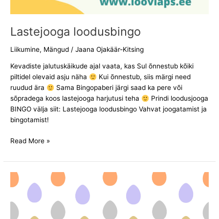
Lastejooga loodusbingo
Liikumine
,
Mängud
/
Jaana Ojakäär-Kitsing
Kevadiste jalutuskäikude ajal vaata, kas Sul õnnestub kõiki
piltidel olevaid asju näha
Kui õnnestub, siis märgi need
ruudud ära
Sama Bingopaberi järgi saad ka pere või
sõpradega koos lastejooga harjutusi teha
Prindi loodusjooga
BINGO välja siit: Lastejooga loodusbingo Vahvat joogatamist ja
bingotamist!
Read More »
Kevadpühade
lastejooga
värvipilt