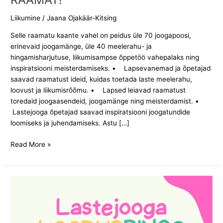
Liikumine
/
Jaana Ojakäär-Kitsing
Selle raamatu kaante vahel on peidus üle 70 joogapoosi,
erinevaid joogamänge, üle 40 meelerahu- ja
hingamisharjutuse, liikumisampse õppetöö vahepalaks ning
inspiratsiooni meisterdamiseks. • Lapsevanemad ja õpetajad
saavad raamatust ideid, kuidas toetada laste meelerahu,
loovust ja liikumisrõõmu. • Lapsed leiavad raamatust
toredaid joogaasendeid, joogamänge ning meisterdamist. •
Lastejooga õpetajad saavad inspiratsiooni joogatundide
loomiseks ja juhendamiseks. Astu […]
Read More »
Lastejooga
loodusbingo