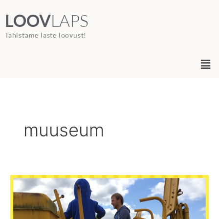
Skip
LOOV
LAPS
to
content
Tähistame laste loovust!​
Men
muuseum
Põnevust
täis
Maantemuuseum