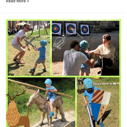
Read More »
Teemapäev:
Keskaja
rüütlid