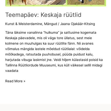
Teemapäev: Keskaja rüütlid
Kunst & Meisterdamine
,
Mängud
/
Jaana Ojakäär-Kitsing
Täna läksime vanalinna “hulkuma” ja sattusime kogemata
Keskaja päevadele, mis oli väga tore üllatus, sest meie
kolmene on muuhulgas ka suur rüütlite fänn. Nii avanes
võimalus mängida lastele mõeldud rüütlialal: võidelda
mõõkadega, ratsutada puuhobusel, püüda puidust kalu,
harjutada vibuga laskmist jne. Veidi hiljem külastasid poisid ka
Tallinna Rüütliordude Muuseumi, kus küll väikesel sellil midagi
vaadata
Read More »