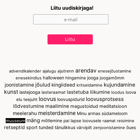
Liitu uudiskirjaga!
arendav
advendikalender
ajalugu
ajutrenn
enesejõustamine
halloween
jooga
enesekindlus
hingamine
joogamõmm
jõulud
kujundamine
joonistamine
kingiideed
kritseldamine
kunst
lastetuba
liikumine
lastejooga
lasteraamat
loodus
loova
loovus
loovusprotsess
loovuspidurid
elu teejuht
lõdvestumine
maalimine
magustoidud
meditatsioon
meisterdamine
meelerahu
Minu armas südameloom
mäng
muuseum
mõtlemine
pai lapse loovusele
raamat
reisimine
retseptid
sport
tunded
tänulikkus
värvipilt
zenjoonistamine
õues