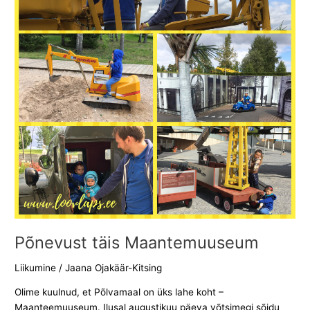
Põnevust täis Maantemuuseum
Liikumine
/
Jaana Ojakäär-Kitsing
Olime kuulnud, et Põlvamaal on üks lahe koht –
Maanteemuuseum. Ilusal augustikuu päeva võtsimegi sõidu