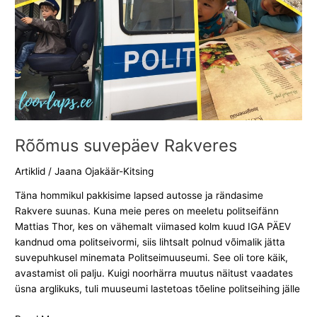
Rõõmus suvepäev Rakveres
Artiklid
/
Jaana Ojakäär-Kitsing
Täna hommikul pakkisime lapsed autosse ja rändasime
Rakvere suunas. Kuna meie peres on meeletu politseifänn
Mattias Thor, kes on vähemalt viimased kolm kuud IGA PÄEV
kandnud oma politseivormi, siis lihtsalt polnud võimalik jätta
suvepuhkusel minemata Politseimuuseumi. See oli tore käik,
avastamist oli palju. Kuigi noorhärra muutus näitust vaadates
üsna arglikuks, tuli muuseumi lastetoas tõeline politseihing jälle