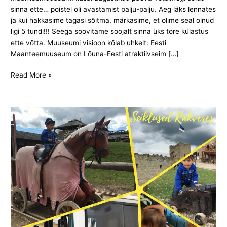
sinna ette… poistel oli avastamist palju-palju. Aeg läks lennates
ja kui hakkasime tagasi sõitma, märkasime, et olime seal olnud
ligi 5 tundi!!! Seega soovitame soojalt sinna üks tore külastus
ette võtta. Muuseumi visioon kõlab uhkelt: Eesti
Maanteemuuseum on Lõuna-Eesti atraktiivseim […]
Read More »
Rõõmus
suvepäev
Rakveres