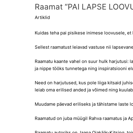
Raamat “PAI LAPSE LOOVUS
Artiklid
Kuidas teha pai pisikese inimese loovusele, et
Sellest raamatust leiavad vastuse nii lapsevane
Raamatu kaante vahel on suur hulk harjutusi: la
ja nippe tööks tunnetega ning inspiratsiooni el
Need on harjutused, kus pole liiga kitsaid juhi
leiab oma erilised anded ja võimed ning kuul
Muudame päevad eriliseks ja tähistame laste l
Raamatud on juba müügil
Rahva raamatus
ja
Ap
Raamatu autoriks on Jaana Ojakäär-Kitsing, toi