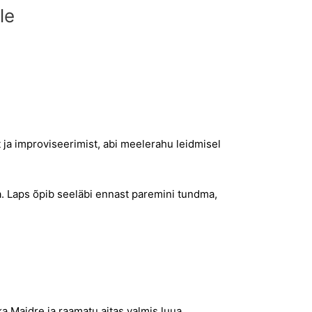
le
t ja improviseerimist, abi meelerahu leidmisel
da. Laps õpib seeläbi ennast paremini tundma,
a Maidre ja raamatu aitas valmis luua