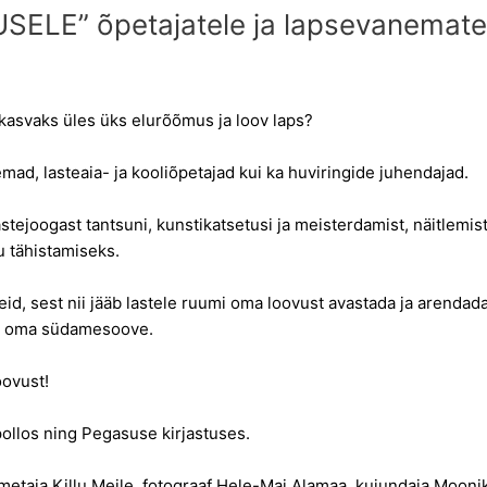
ELE” õpetajatele ja lapsevanemate
 kasvaks üles üks elurõõmus ja loov laps?
mad, lasteaia- ja kooliõpetajad kui ka huviringide juhendajad.
stejoogast tantsuni, kunstikatsetusi ja meisterdamist, näitlemis
u tähistamiseks.
seid, sest nii jääb lastele ruumi oma loovust avastada ja arenda
ab oma südamesoove.
oovust!
ollos
ning
Pegasuse kirjastuses
.
metaja Killu Meile, fotograaf Hele-Mai Alamaa, kujundaja Moonik